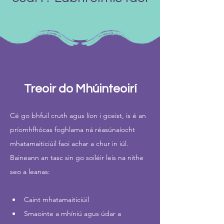
Treoir do Mhúinteoirí
Cé go bhfuil cruth agus líon i gceist, is é an 
príomhfhócas foghlama ná réasúnaíocht 
mhatamaiticiúil faoi achar a chur in iúl.
Baineann an tasc sin go soiléir leis na nithe 
seo a leanas:
Caint mhatamaiticiúil
Smaointe a mhíniú agus údar a 