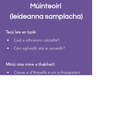
Múinteoirí 
(leideanna samplacha)
Tacú leis an bplé
Cad a
athraíonn 
oscailte
?
Cén aghaidh atá ar iarraidh?
Míniú níos mine a thabhairt
Conas a d'fhéadfá é sin a thaispeáint 
go soiléir i léaráid?
Conas a chuirfeá ina luí ar dhuine nach 
n-aontaíonn go bhfuil an ceart agat?
Dúshlán a thabhairt
Cad a tharlódh dá mbeadh dhá 
aghaidh ar iarraidh?