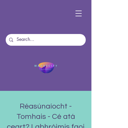
Réasúnaíocht -
Tomhais - Cé atá
ceart? Labhróimis faoi