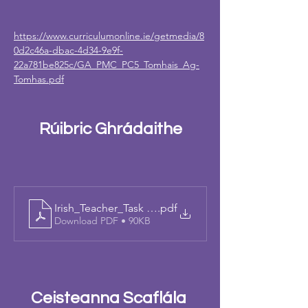
https://www.curriculumonline.ie/getmedia/8
0d2c46a-dbac-4d34-9e9f-
22a781be825c/GA_PMC_PC5_Tomhais_Ag-
Tomhas.pdf
Rúibric Ghrádaithe
Irish_Teacher_Task 2_Grading Rubric_Reasoning .do
.pdf
Download PDF • 90KB
Ceisteanna Scaflála 