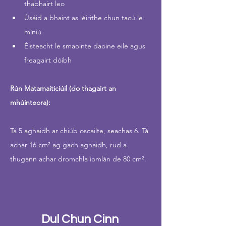
thabhairt leo
Úsáid a bhaint as léirithe chun tacú le 
míniú
Éisteacht le smaointe daoine eile agus 
freagairt dóibh
Rún Matamaiticiúil (do thagairt an 
mhúinteora):
Tá 5 aghaidh ar chiúb oscailte, seachas 6. Tá 
achar 16 cm² ag gach aghaidh, rud a 
thugann achar dromchla iomlán de 80 cm². 
Dul Chun Cinn 